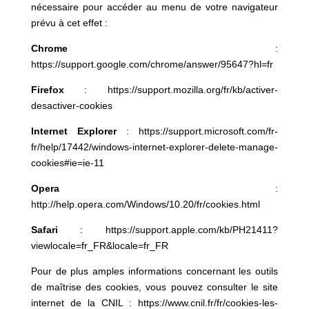
nécessaire pour accéder au menu de votre navigateur
prévu à cet effet :
Chrome
:
https://support.google.com/chrome/answer/95647?hl=fr
Firefox
:
https://support.mozilla.org/fr/kb/activer-
desactiver-cookies
Internet Explorer
:
https://support.microsoft.com/fr-
fr/help/17442/windows-internet-explorer-delete-manage-
cookies#ie=ie-11
Opera
:
http://help.opera.com/Windows/10.20/fr/cookies.html
Safari
:
https://support.apple.com/kb/PH21411?
viewlocale=fr_FR&locale=fr_FR
Pour de plus amples informations concernant les outils
de maîtrise des cookies, vous pouvez consulter le site
internet de la CNIL :
https://www.cnil.fr/fr/cookies-les-